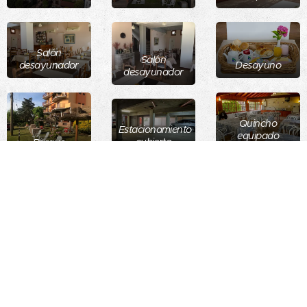
Salón
Salón
desayunador
Desayuno
desayunador
Quincho
Estacionamiento
equipado
cubierto
Parque
Hostería Kaiken II
>>
Avenida 2 (N° 2047) y Paseo 121.