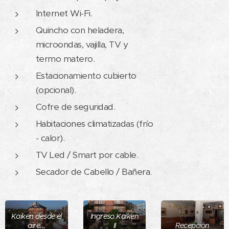
Internet Wi-Fi.
Quincho con heladera,
microondas, vajilla, TV y
termo matero.
Estacionamiento cubierto
(opcional).
Cofre de seguridad.
Habitaciones climatizadas (frío
- calor).
TV Led / Smart por cable.
Secador de Cabello / Bañera.
Kaiken desde el
Ingreso Kaiken
aire...
II
Recepción